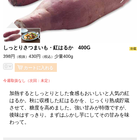
しっとりさつまいも・紅はるか 400G
冷蔵
398
円
430
円
少量400g
（税抜）
（税込）
カートに入れる
今週取扱なし（次回：未定）
加熱するとしっとりとした食感もおいしいと人気の紅
はるか。秋に収穫した紅はるかを、じっくり熟成貯蔵
させて、糖度を高めました。強い甘みが特徴ですが、
後味はすっきり。まずはふかし芋にしてその甘みを味
わって。