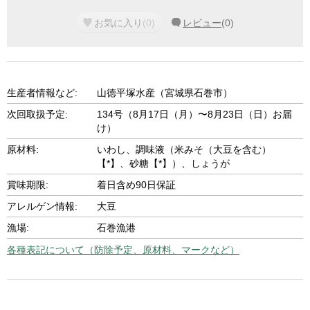
お気に入り
(
0
)
レビュー
(
0
)
生産者情報など:
山徳平塚水産（宮城県石巻市）
次回取扱予定:
134号（8月17日（月）〜8月23日（日）お届
け）
原材料:
いわし、調味液（米みそ（大豆を含む）
【*】、砂糖【*】）、しょうが
賞味期限:
着日含め90日保証
アレルゲン情報:
大豆
漁場:
石巻漁港
各種表記について（防除予定、原材料、マークなど）