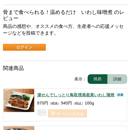
骨まで食べられる！温めるだけ いわし味噌煮 のレ
ビュー
商品の感想や、オススメの食べ方、生産者への応援メッセ
ージなどを投稿できます。
ログイン
関連商品
表示：
簡易
詳細
湯せんでしっとり鳥取境港産真いわし蒲焼
冷凍
870
円
940
円
100g
（税抜）
（税込）
カートに入れる