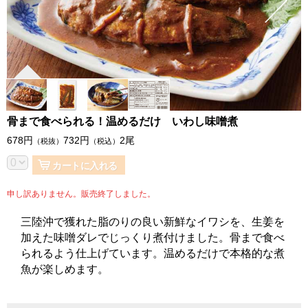
骨まで食べられる！温めるだけ いわし味噌煮
678
円
732
円
2尾
（税抜）
（税込）
カートに入れる
申し訳ありません。販売終了しました。
三陸沖で獲れた脂のりの良い新鮮なイワシを、生姜を
加えた味噌ダレでじっくり煮付けました。骨まで食べ
られるよう仕上げています。温めるだけで本格的な煮
魚が楽しめます。