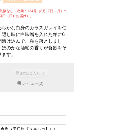
取扱なし（次回：134号（8月17日（月）〜
23日（日）お届け））
わらかな白身のカラスガレイを使
。隠し味に白味噌を入れた粕に6
間漬け込んで、粕を落としまし
。ほのかな酒粕の香りが食欲をそ
ります。
お気に入り
(
0
)
レビュー
(
0
)
、食塩（天日塩【メキシコ】））、