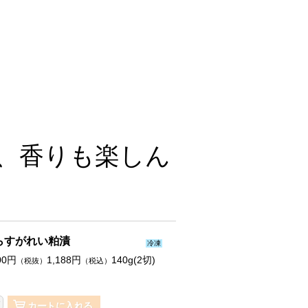
、香りも楽しん
らすがれい粕漬
冷凍
00
円
1,188
円
140g(2切)
（税抜）
（税込）
カートに入れる