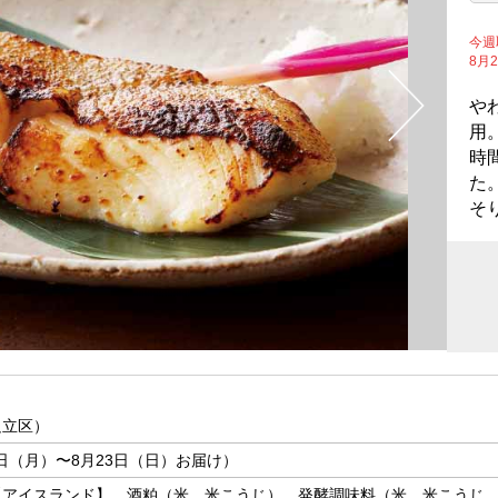
今週
8月
や
用
時
た
そ
足立区）
7日（月）〜8月23日（日）お届け）
【アイスランド】、酒粕（米、米こうじ）、発酵調味料（米、米こうじ