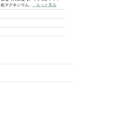
塩化マグネシウム
...
…もっと見る