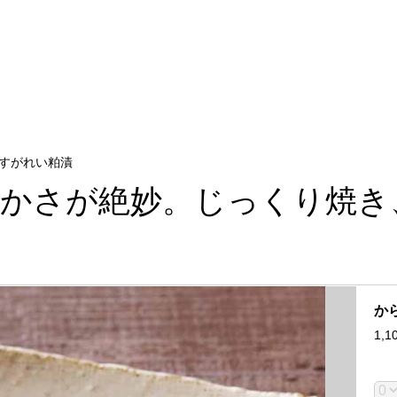
すがれい粕漬
やかさが絶妙。じっくり焼き
か
1,1