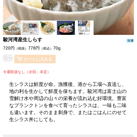
駿河湾産生しらす
冷凍
720
円
778
円
70g
（税抜）
（税込）
カートに入れる
今週取扱なし（次回：未定）
生シラスは鮮度が命。漁獲後、港から工場へ直送し、
地の利を生かして鮮度を保ちます。駿河湾は富士山の
雪解け水や周辺の山々の栄養が流れ込む好環境。豊富
なプランクトンを食べて育ったシラスは、一味も二味
も違います。そのまま刺身で、またはごはんにのせて
生シラス丼にしても。