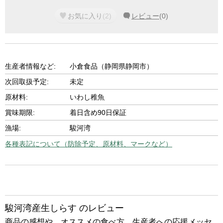
お気に入り
(
2
)
レビュー
(
0
)
生産者情報など:
小倉食品（静岡県静岡市）
次回取扱予定:
未定
原材料:
いわし稚魚
賞味期限:
着日含め90日保証
漁場:
駿河湾
各種表記について（防除予定、原材料、マークなど）
駿河湾産生しらす のレビュー
商品の感想や、オススメの食べ方、生産者への応援メッセ