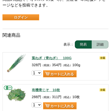
ージなどを投稿できます。
ログイン
関連商品
表示：
簡易
詳細
葉ねぎ（青ねぎ） 100G
冷蔵
328
円
354
円
100g
（税抜）
（税込）
カートに入れる
有機青じそ 10枚
冷蔵
288
円
311
円
10枚
（税抜）
（税込）
カートに入れる