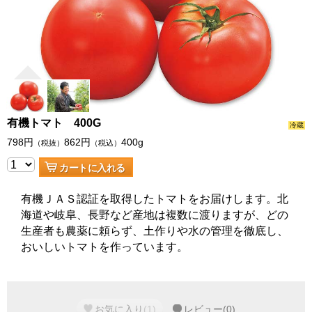
有機トマト 400G
冷蔵
798
円
862
円
400g
（税抜）
（税込）
カートに入れる
有機ＪＡＳ認証を取得したトマトをお届けします。北
海道や岐阜、長野など産地は複数に渡りますが、どの
生産者も農薬に頼らず、土作りや水の管理を徹底し、
おいしいトマトを作っています。
お気に入り
(
1
)
レビュー
(
0
)