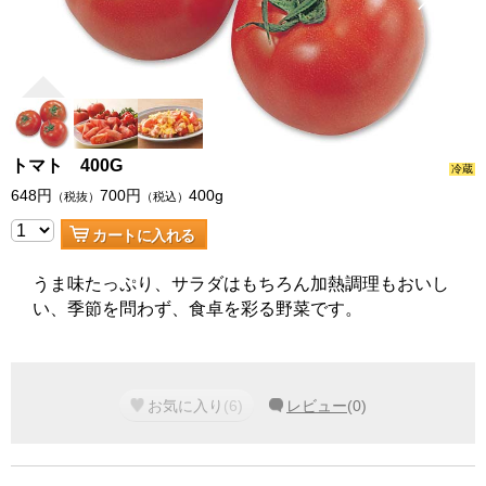
トマト 400G
冷蔵
648
円
700
円
400g
（税抜）
（税込）
カートに入れる
うま味たっぷり、サラダはもちろん加熱調理もおいし
い、季節を問わず、食卓を彩る野菜です。
お気に入り
(
6
)
レビュー
(
0
)