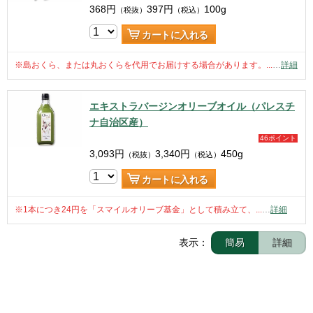
368
円
397
円
100g
（税抜）
（税込）
カートに入れる
※島おくら、または丸おくらを代用でお届けする場合があります。...
…
詳細
エキストラバージンオリーブオイル（パレスチ
ナ自治区産）
46ポイント
3,093
円
3,340
円
450g
（税抜）
（税込）
カートに入れる
※1本につき24円を「スマイルオリーブ基金」として積み立て、...
…
詳細
表示：
簡易
詳細