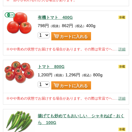
有機トマト 400G
冷蔵
798
円
862
円
400g
（税抜）
（税込）
カートに入れる
※やや青めの状態でお届けする場合があります。その際は常温でヘ...
…
詳細
トマト 800G
冷蔵
1,200
円
1,296
円
800g
（税抜）
（税込）
カートに入れる
※やや青めの状態でお届けする場合があります。その際は常温でヘ...
…
詳細
揚げても炒めてもおいしい シャキねば・おく
ら 100G
冷蔵