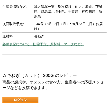
生産者情報など:
減／飯塚一実、鳥次初枝、他／北海道、茨城
県、群馬県、埼玉県、千葉県、神奈川県、新
潟県
次回取扱予定:
134号（8月17日（月）〜8月23日（日）お届
け）
原材料:
長ねぎ
各種表記について（防除予定、原材料、マークなど）
ムキねぎ（カット） 200G のレビュー
商品の感想や、オススメの食べ方、生産者への応援メッセ
ージなどを投稿できます。
ログイン