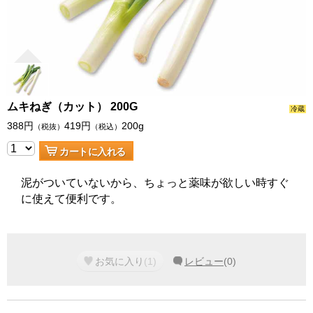
ムキねぎ（カット） 200G
冷蔵
388
円
419
円
200g
（税抜）
（税込）
カートに入れる
泥がついていないから、ちょっと薬味が欲しい時すぐ
に使えて便利です。
お気に入り
(
1
)
レビュー
(
0
)