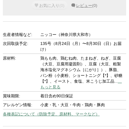
お気に入り
(
0
)
レビュー
(
0
)
生産者情報など:
ニッコー（神奈川県大和市）
次回取扱予定:
135号（8月24日（月）〜8月30日（日）お届
け）
原材料:
鶏もも肉、鶏むね肉、たまねぎ、ねぎ、豆腐
（大豆、豆腐用凝固剤）、豆腐（大豆、粗製
海水塩化マグネシウム［にがり］）、豚脂、
パン粉（小麦粉、ショートニング【*】、砂糖
【*】、イースト、食塩、米こうじ加工品
...
…
もっと見る
賞味期限:
着日含め90日保証
アレルゲン情報:
小麦・乳・大豆・牛肉・鶏肉・豚肉
各種表記について（防除予定、原材料、マークなど）