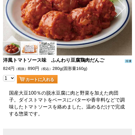
洋風トマトソース味 ふんわり豆腐鶏肉だんご
冷凍
824
円
890
円
280g(固形量160g)
（税抜）
（税込）
カートに入れる
国産大豆100％の脱水豆腐に肉と野菜を加えた肉団
子。ダイストマトをベースにバターや香辛料などで調
味したトマトソースを絡めました。温めるだけで完成
する惣菜です。