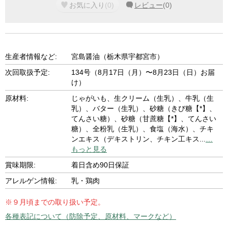
お気に入り
(
0
)
レビュー
(
0
)
生産者情報など:
宮島醤油（栃木県宇都宮市）
次回取扱予定:
134号（8月17日（月）〜8月23日（日）お届
け）
原材料:
じゃがいも、生クリーム（生乳）、牛乳（生
乳）、バター（生乳）、砂糖（きび糖【*】、
てんさい糖）、砂糖（甘蔗糖【*】、てんさい
糖）、全粉乳（生乳）、食塩（海水）、チキ
ンエキス（デキストリン、チキン工キス
...
…
もっと見る
賞味期限:
着日含め90日保証
アレルゲン情報:
乳・鶏肉
※９月頃までの取り扱い予定。
各種表記について（防除予定、原材料、マークなど）