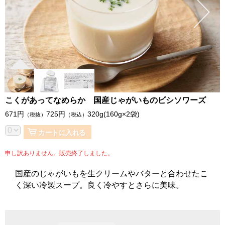
こくがあってなめらか 国産じゃがいものビシソワーズ
671
円
725
円
320g(160g×2袋)
（税抜）
（税込）
カートに入れる
申し訳ありません。販売終了しました。
国産のじゃがいもを生クリームやバターと合わせたこ
く深い冷製スープ。良く冷やすとさらに美味。