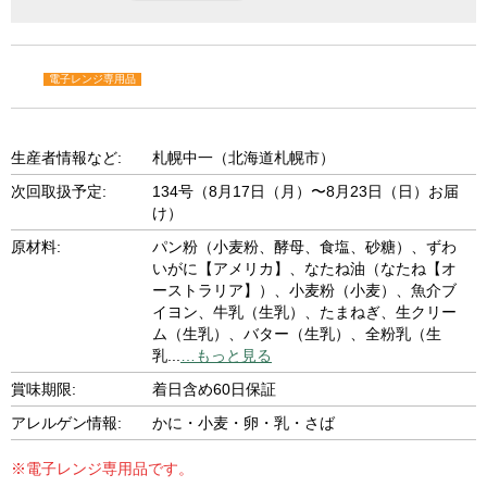
電子レンジ専用品
生産者情報など:
札幌中一（北海道札幌市）
次回取扱予定:
134号（8月17日（月）〜8月23日（日）お届
け）
原材料:
パン粉（小麦粉、酵母、食塩、砂糖）、ずわ
いがに【アメリカ】、なたね油（なたね【オ
ーストラリア】）、小麦粉（小麦）、魚介ブ
イヨン、牛乳（生乳）、たまねぎ、生クリー
ム（生乳）、バター（生乳）、全粉乳（生
乳
...
…もっと見る
賞味期限:
着日含め60日保証
アレルゲン情報:
かに・小麦・卵・乳・さば
※電子レンジ専用品です。