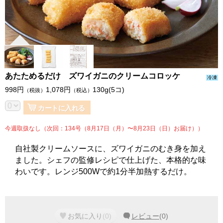
あたためるだけ ズワイガニのクリームコロッケ
冷凍
998
円
1,078
円
130g(5コ)
（税抜）
（税込）
カートに入れる
今週取扱なし（次回：134号（8月17日（月）〜8月23日（日）お届け））
自社製クリームソースに、ズワイガニのむき身を加え
ました。シェフの監修レシピで仕上げた、本格的な味
わいです。レンジ500Wで約1分半加熱するだけ。
お気に入り
(
0
)
レビュー
(
0
)