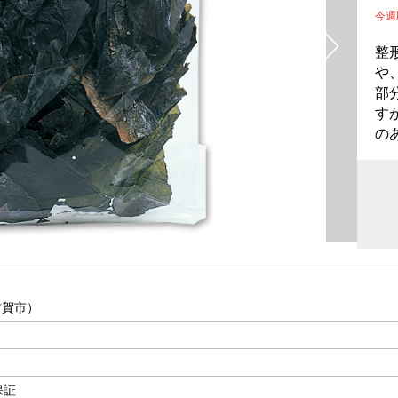
今
整
や
部
す
の
古賀市）
保証