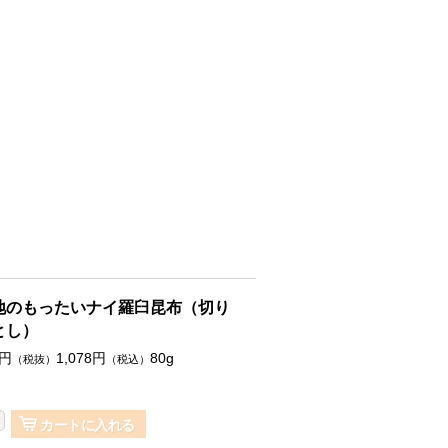
地のもったいナイ羅臼昆布（切り
とし）
円
1,078
円
80g
（税抜）
（税込）
カートに入れる