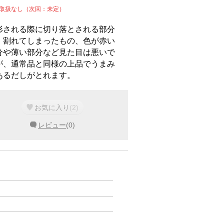
週取扱なし（次回：未定）
形される際に切り落とされる部分
、割れてしまったもの、色が赤い
分や薄い部分など見た目は悪いで
が、通常品と同様の上品でうまみ
あるだしがとれます。
お気に入り
(
2
)
レビュー
(
0
)