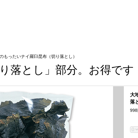
のもったいナイ羅臼昆布（切り落とし）
り落とし」部分。お得です
大
落
998