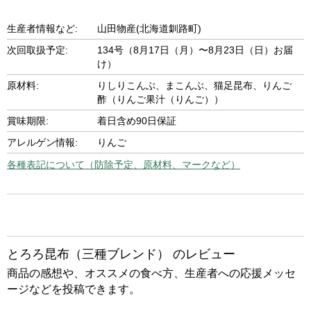
生産者情報など:
山田物産(北海道釧路町)
次回取扱予定:
134号（8月17日（月）〜8月23日（日）お届
け）
原材料:
りしりこんぶ、まこんぶ、猫足昆布、りんご
酢（りんご果汁（りんご））
賞味期限:
着日含め90日保証
アレルゲン情報:
りんご
各種表記について（防除予定、原材料、マークなど）
とろろ昆布（三種ブレンド） のレビュー
商品の感想や、オススメの食べ方、生産者への応援メッセ
ージなどを投稿できます。