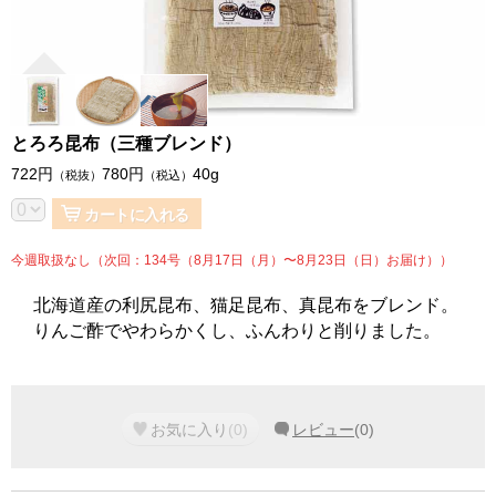
とろろ昆布（三種ブレンド）
722
円
780
円
40g
（税抜）
（税込）
カートに入れる
今週取扱なし（次回：134号（8月17日（月）〜8月23日（日）お届け））
北海道産の利尻昆布、猫足昆布、真昆布をブレンド。
りんご酢でやわらかくし、ふんわりと削りました。
お気に入り
(
0
)
レビュー
(
0
)