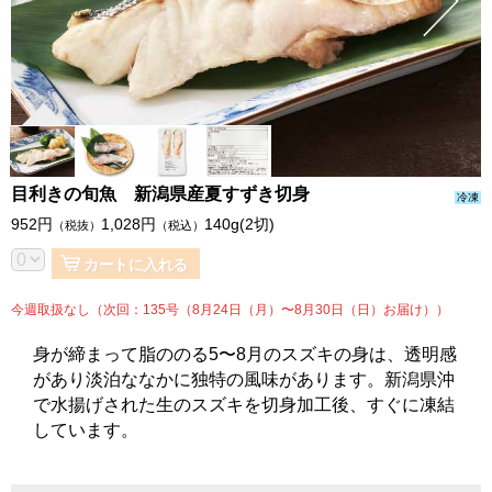
目利きの旬魚 新潟県産夏すずき切身
冷凍
952
円
1,028
円
140g(2切)
（税抜）
（税込）
カートに入れる
今週取扱なし（次回：135号（8月24日（月）〜8月30日（日）お届け））
身が締まって脂ののる5〜8月のスズキの身は、透明感
があり淡泊ななかに独特の風味があります。新潟県沖
で水揚げされた生のスズキを切身加工後、すぐに凍結
しています。