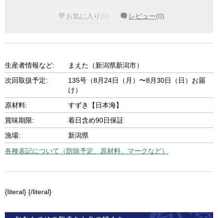
お気に入り
(
0
)
レビュー
(
0
)
生産者情報など:
まえた（新潟県新潟市）
次回取扱予定:
135号（8月24日（月）〜8月30日（日）お届
け）
原材料:
すずき【日本海】
賞味期限:
着日含め90日保証
漁場:
新潟県
各種表記について（防除予定、原材料、マークなど）
{literal}
{/literal}