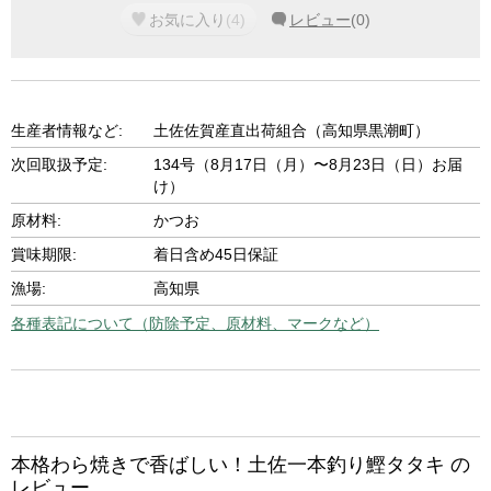
お気に入り
(
4
)
レビュー
(
0
)
生産者情報など:
土佐佐賀産直出荷組合（高知県黒潮町）
次回取扱予定:
134号（8月17日（月）〜8月23日（日）お届
け）
原材料:
かつお
賞味期限:
着日含め45日保証
漁場:
高知県
各種表記について（防除予定、原材料、マークなど）
本格わら焼きで香ばしい！土佐一本釣り鰹タタキ の
レビュー