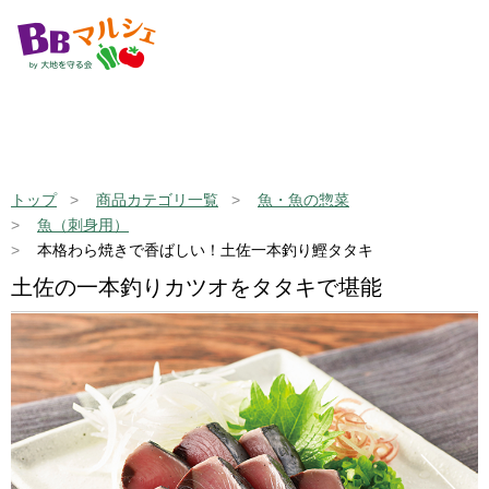
トップ
商品カテゴリ一覧
魚・魚の惣菜
魚（刺身用）
本格わら焼きで香ばしい！土佐一本釣り鰹タタキ
土佐の一本釣りカツオをタタキで堪能