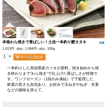
本格わら焼きで香ばしい！土佐一本釣り鰹タタキ
冷凍
1,013
円
1,094
円
100g
（税抜）
（税込）
カートに入れる
一本釣りした高知県産カツオが原料。焼き始めから焼
き終わりまで“わら焼き”で仕上げた香ばしさが特徴で
す。ワンフローズン（1回のみ凍結）で下処理した、
鮮度の良さも自信あり。お好みで玉ねぎやねぎ、生姜
などの薬味を添えて。