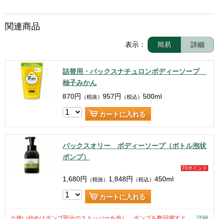
関連商品
表示：
簡易
詳細
詰替用・パックスナチュロンボディーソープ
柚子みかん
870
円
957
円
500ml
（税抜）
（税込）
カートに入れる
パックスオリー ボディーソープ（ボトル泡状
ポンプ）
70ポイント
1,680
円
1,848
円
450ml
（税抜）
（税込）
カートに入れる
※使い始めはポンプ部分のストッパーを外し、ポンプを数回押すと...
…
詳細