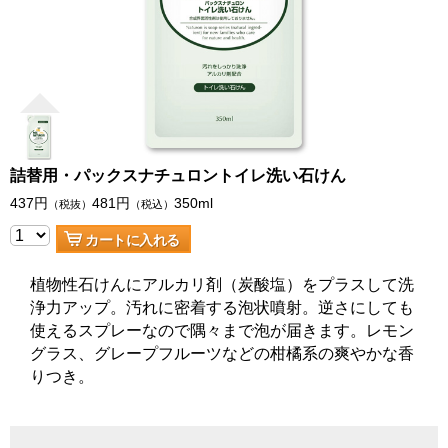
詰替用・パックスナチュロントイレ洗い石けん
437
円
481
円
350ml
（税抜）
（税込）
カートに入れる
植物性石けんにアルカリ剤（炭酸塩）をプラスして洗
浄力アップ。汚れに密着する泡状噴射。逆さにしても
使えるスプレーなので隅々まで泡が届きます。レモン
グラス、グレープフルーツなどの柑橘系の爽やかな香
りつき。