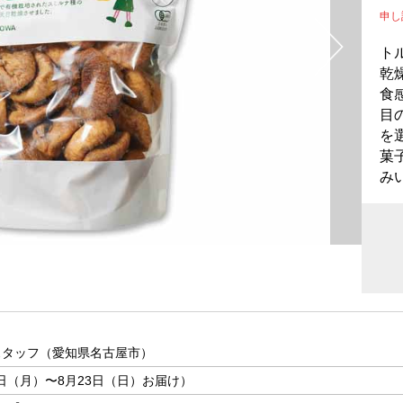
申し
ト
乾
食
目
を
菓
み
スタッフ（愛知県名古屋市）
7日（月）〜8月23日（日）お届け）