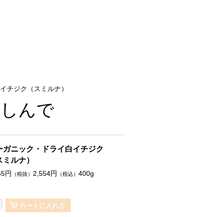
イチジク（スミルナ）
楽しんで
ーガニック・ドライ白イチジク
スミルナ）
65
円
2,554
円
400g
（税抜）
（税込）
カートに入れる