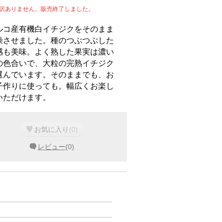
訳ありません。販売終了しました。
ルコ産有機白イチジクをそのまま
燥させました。種のつぶつぶした
感も美味。よく熟した果実は濃い
の色合いで、大粒の完熟イチジク
選んでいます。そのままでも、お
子作りに使っても。幅広くお楽し
いただけます。
お気に入り
(
0
)
レビュー
(
0
)