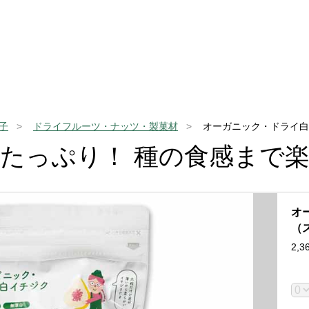
子
ドライフルーツ・ナッツ・製菓材
オーガニック・ドライ白
たっぷり！ 種の食感まで
オ
（
2,3