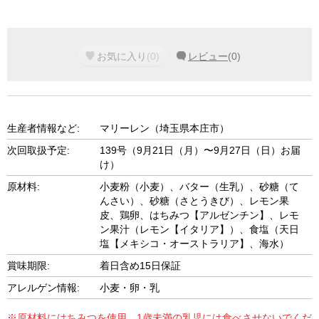
お気に入り
(
0
)
レビュー
(
0
)
生産者情報など:
マリーレン（埼玉県本庄市）
次回取扱予定:
139号（9月21日（月）〜9月27日（日）お届
け）
原材料:
小麦粉（小麦）、バター（生乳）、砂糖（て
んさい）、砂糖（さとうきび）、レモン果
皮、鶏卵、はちみつ【アルゼンチン】、レモ
ン果汁（レモン【イタリア】）、食塩（天日
塩【メキシコ・オーストラリア】、海水）
賞味期限:
着日含め15日保証
アレルゲン情報:
小麦・卵・乳
※原材料にはちみつを使用。1歳未満の乳児には食べさせないでくだ