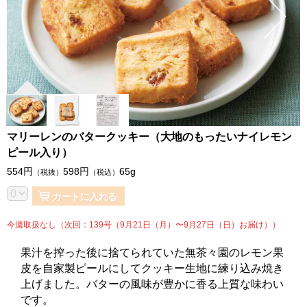
マリーレンのバタークッキー（大地のもったいナイレモン
ピール入り）
554
円
598
円
65g
（税抜）
（税込）
カートに入れる
今週取扱なし（次回：139号（9月21日（月）〜9月27日（日）お届け））
果汁を搾った後に捨てられていた無茶々園のレモン果
皮を自家製ピールにしてクッキー生地に練り込み焼き
上げました。バターの風味が豊かに香る上質な味わい
です。