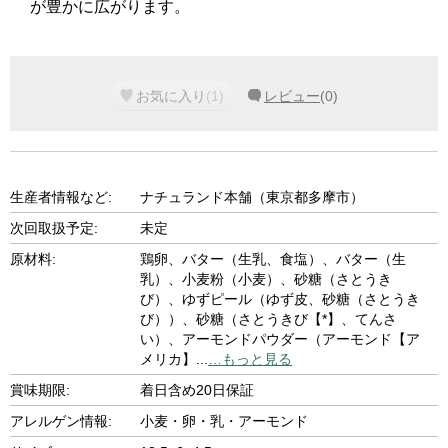
が豊かに広がります。
お気に入り
(
1
)
レビュー
(
0
)
生産者情報など:
ナチュランド本舗（東京都多摩市）
次回取扱予定:
未定
原材料:
鶏卵、バター（生乳、食塩）、バター（生
乳）、小麦粉（小麦）、砂糖（さとうき
び）、ゆずピール（ゆず皮、砂糖（さとうき
び））、砂糖（さとうきび【*】、てんさ
い）、アーモンドパウダー（アーモンド【ア
メリカ】
...
…もっと見る
賞味期限:
着日含め20日保証
アレルゲン情報:
小麦・卵・乳・アーモンド