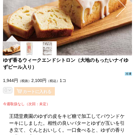
ゆず香るウィークエンドシトロン（大地のもったいナイゆ
ずピール入り）
冷凍
1,944
円
2,100
円
1コ
（税抜）
（税込）
カートに入れる
今週取扱なし（次回：未定）
王隠堂農園のゆずの皮をキビ糖で加工してパウンドケ
ーキにしました。相性の良いバターとゆずが互いを引
き立て、ぐんとおいしく。一口食べると、ゆずの香り