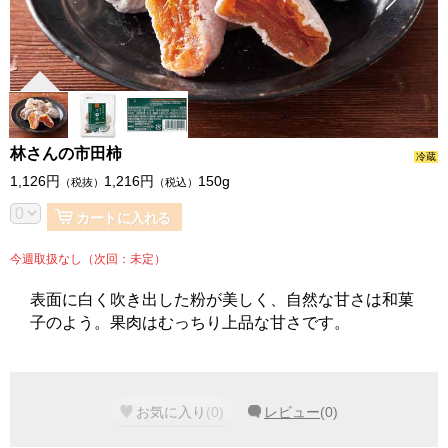
林さんの市田柿
冷蔵
1,126
円
1,216
円
150g
（税抜）
（税込）
カートに入れる
今週取扱なし（次回：未定）
表面に白く吹き出した粉が美しく、自然な甘さは和菓
子のよう。果肉はむっちり上品な甘さです。
お気に入り
(
0
)
レビュー
(
0
)