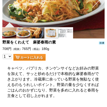
野菜をくわえて 麻婆春雨の素
冷凍
708
円
765
円
180g
（税抜）
（税込）
カートに入れる
キャベツ、パプリカ、チンゲンサイなどお好みの野菜
を加えて、サッと炒めるだけで本格的な麻婆春雨がで
き上がります。冷蔵庫に余っている野菜を無駄なく使
えるのもうれしいポイント。野菜の量を少なくすれば
ごはんのおかずになり、野菜を多めに入れると春雨を
主食として召し上がれます。