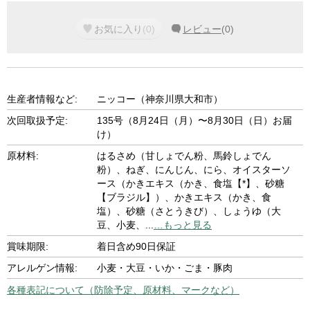
お気に入り
(
0
)
レビュー
(
0
)
生産者情報など:
ニッコー（神奈川県大和市）
次回取扱予定:
135号（8月24日（月）〜8月30日（日）お届
け）
原材料:
はるさめ（甘しょでん粉、馬鈴しょでん
粉）、ねぎ、にんじん、にら、オイスターソ
ース（かきエキス（かき、食塩【*】、砂糖
【ブラジル】）、かきエキス（かき、食
塩）、砂糖（さとうきび）、しょうゆ（大
豆、小麦、
...
…もっと見る
賞味期限:
着日含め90日保証
アレルゲン情報:
小麦・大豆・いか・ごま・豚肉
各種表記について（防除予定、原材料、マークなど）