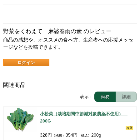
野菜をくわえて 麻婆春雨の素 のレビュー
商品の感想や、オススメの食べ方、生産者への応援メッセ
ージなどを投稿できます。
ログイン
関連商品
表示：
簡易
詳細
小松菜（栽培期間中節減対象農薬不使用）
200G
冷蔵
328
円
354
円
200g
（税抜）
（税込）