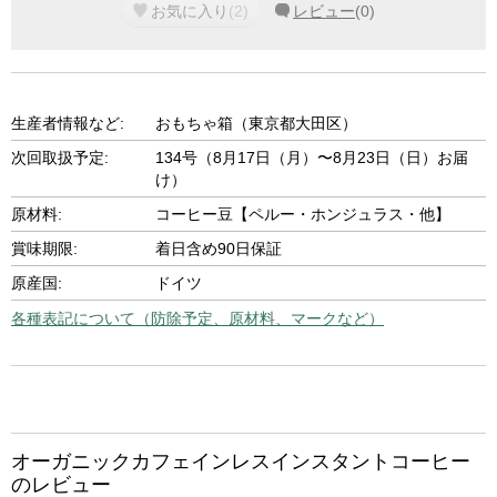
お気に入り
(
2
)
レビュー
(
0
)
生産者情報など:
おもちゃ箱（東京都大田区）
次回取扱予定:
134号（8月17日（月）〜8月23日（日）お届
け）
原材料:
コーヒー豆【ペルー・ホンジュラス・他】
賞味期限:
着日含め90日保証
原産国:
ドイツ
各種表記について（防除予定、原材料、マークなど）
オーガニックカフェインレスインスタントコーヒー
のレビュー