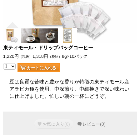
東ティモール・ドリップバッグコーヒー
1,220
円
1,318
円
8g×10パック
（税抜）
（税込）
カートに入れる
豆は良質な苦味と豊かな香りが特徴の東ティモール産
アラビカ種を使用。中深煎り、中細挽きで深い味わい
に仕上げました。忙しい朝の一杯にどうぞ。
お気に入り
(
0
)
レビュー
(
0
)