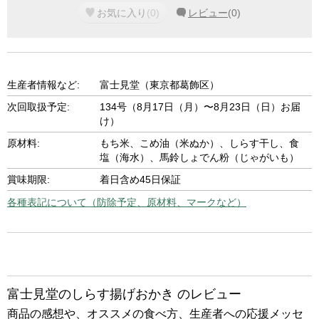
お気に入り
(
0
)
レビュー
(
0
)
生産者情報など:
富士見堂（東京都葛飾区）
次回取扱予定:
134号（8月17日（月）〜8月23日（日）お届
け）
原材料:
もち米、こめ油（米ぬか）、しらす干し、食
塩（海水）、馬鈴しょでん粉（じゃがいも）
賞味期限:
着日含め45日保証
各種表記について（防除予定、原材料、マークなど）
富士見堂のしらす揚げおかき のレビュー
商品の感想や、オススメの食べ方、生産者への応援メッセ