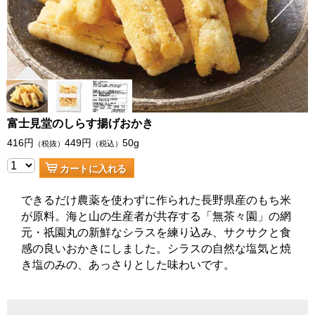
富士見堂のしらす揚げおかき
416
円
449
円
50g
（税抜）
（税込）
カートに入れる
できるだけ農薬を使わずに作られた長野県産のもち米
が原料。海と山の生産者が共存する「無茶々園」の網
元・祇園丸の新鮮なシラスを練り込み、サクサクと食
感の良いおかきにしました。シラスの自然な塩気と焼
き塩のみの、あっさりとした味わいです。