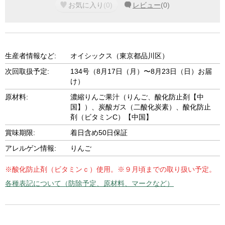
お気に入り
(
0
)
レビュー
(
0
)
生産者情報など:
オイシックス（東京都品川区）
次回取扱予定:
134号（8月17日（月）〜8月23日（日）お届
け）
原材料:
濃縮りんご果汁（りんご、酸化防止剤【中
国】）、炭酸ガス（二酸化炭素）、酸化防止
剤（ビタミンC）【中国】
賞味期限:
着日含め50日保証
アレルゲン情報:
りんご
※酸化防止剤（ビタミンｃ）使用。※９月頃までの取り扱い予定。
各種表記について（防除予定、原材料、マークなど）