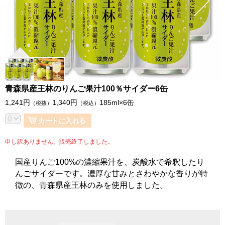
青森県産王林のりんご果汁100％サイダー6缶
1,241
円
1,340
円
185ml×6缶
（税抜）
（税込）
カートに入れる
申し訳ありません。販売終了しました。
国産りんご100%の濃縮果汁を、炭酸水で希釈したり
んごサイダーです。濃厚な甘みとさわやかな香りが特
徴の、青森県産王林のみを使用しました。