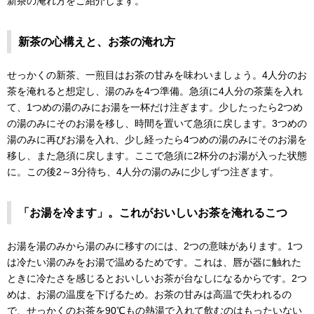
新茶の淹れ方をご紹介します。
新茶の心構えと、お茶の淹れ方
せっかくの新茶、一煎目はお茶の甘みを味わいましょう。4人分のお
茶を淹れると想定し、湯のみを4つ準備。急須に4人分の茶葉を入れ
て、1つめの湯のみにお湯を一杯だけ注ぎます。少したったら2つめ
の湯のみにそのお湯を移し、時間を置いて急須に戻します。3つめの
湯のみに再びお湯を入れ、少し経ったら4つめの湯のみにそのお湯を
移し、また急須に戻します。ここで急須に2杯分のお湯が入った状態
に。この後2～3分待ち、4人分の湯のみに少しずつ注ぎます。
「お湯を冷ます」。これがおいしいお茶を淹れるこつ
お湯を湯のみから湯のみに移すのには、2つの意味があります。1つ
は冷たい湯のみをお湯で温めるためです。これは、唇が器に触れた
ときに冷たさを感じるとおいしいお茶が台なしになるからです。2つ
めは、お湯の温度を下げるため。お茶の甘みは高温で失われるの
で、せっかくのお茶を90℃もの熱湯で入れて飲むのはもったいない