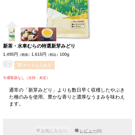
新茶・水車むらの特選新芽みどり
1,495
円
1,615
円
100g
（税抜）
（税込）
カートに入れる
今週取扱なし（次回：未定）
通常の「新芽みどり」よりも数日早く収穫したやぶき
た種のみを使用。豊かな香りと濃厚なうまみを味わえ
ます。
お気に入り
(
0
)
レビュー
(
0
)