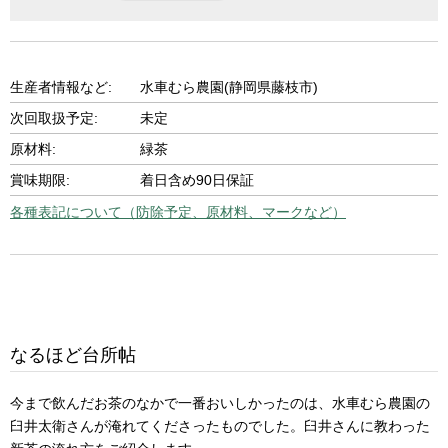
生産者情報など:
水車むら農園(静岡県藤枝市)
次回取扱予定:
未定
原材料:
緑茶
賞味期限:
着日含め90日保証
各種表記について（防除予定、原材料、マークなど）
なるほど台所帖
今まで飲んだお茶のなかで一番おいしかったのは、水車むら農園の
臼井太衛さんが淹れてくださったものでした。臼井さんに教わった