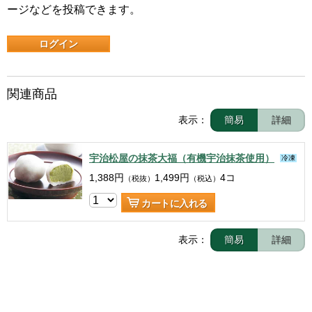
ージなどを投稿できます。
ログイン
関連商品
表示：
簡易
詳細
宇治松屋の抹茶大福（有機宇治抹茶使用）
冷凍
1,388
円
1,499
円
4コ
（税抜）
（税込）
カートに入れる
表示：
簡易
詳細