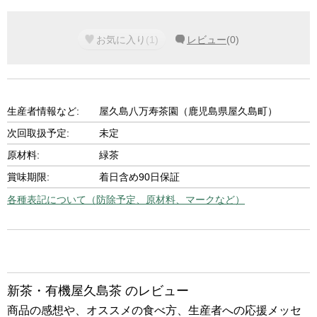
お気に入り
(
1
)
レビュー
(
0
)
生産者情報など:
屋久島八万寿茶園（鹿児島県屋久島町）
次回取扱予定:
未定
原材料:
緑茶
賞味期限:
着日含め90日保証
各種表記について（防除予定、原材料、マークなど）
新茶・有機屋久島茶 のレビュー
商品の感想や、オススメの食べ方、生産者への応援メッセ