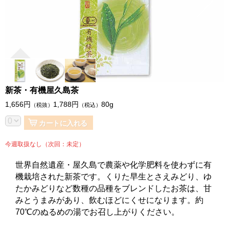
新茶・有機屋久島茶
1,656
円
1,788
円
80g
（税抜）
（税込）
カートに入れる
今週取扱なし（次回：未定）
世界自然遺産・屋久島で農薬や化学肥料を使わずに有
機栽培された新茶です。くりた早生とさえみどり、ゆ
たかみどりなど数種の品種をブレンドしたお茶は、甘
みとうまみがあり、飲むほどにくせになります。約
70℃のぬるめの湯でお召し上がりください。