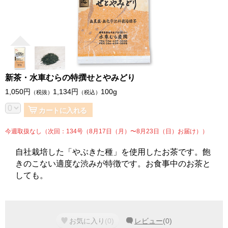
新茶・水車むらの特撰せとやみどり
1,050
円
1,134
円
100g
（税抜）
（税込）
カートに入れる
今週取扱なし（次回：134号（8月17日（月）〜8月23日（日）お届け））
自社栽培した「やぶきた種」を使用したお茶です。飽
きのこない適度な渋みが特徴です。お食事中のお茶と
しても。
お気に入り
(
0
)
レビュー
(
0
)