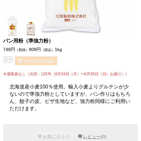
パン用粉（準強力粉）
748
円
808
円
1kg
（税抜）
（税込）
カートに入れる
今週取扱なし（次回：135号（8月24日（月）〜8月30日（日）お届け））
北海道産小麦100％使用。輸入小麦よりグルテンが少
ないので準強力粉としていますが、パン作りはもちろ
ん、餃子の皮、ピザ生地など、強力粉同様にご利用い
ただけます。
お気に入り
(
0
)
レビュー
(
0
)