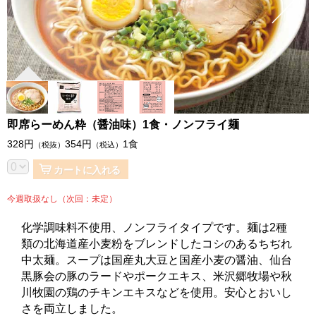
即席らーめん粋（醤油味）1食・ノンフライ麺
328
円
354
円
1食
（税抜）
（税込）
カートに入れる
今週取扱なし（次回：未定）
化学調味料不使用、ノンフライタイプです。麺は2種
類の北海道産小麦粉をブレンドしたコシのあるちぢれ
中太麺。スープは国産丸大豆と国産小麦の醤油、仙台
黒豚会の豚のラードやポークエキス、米沢郷牧場や秋
川牧園の鶏のチキンエキスなどを使用。安心とおいし
さを両立しました。