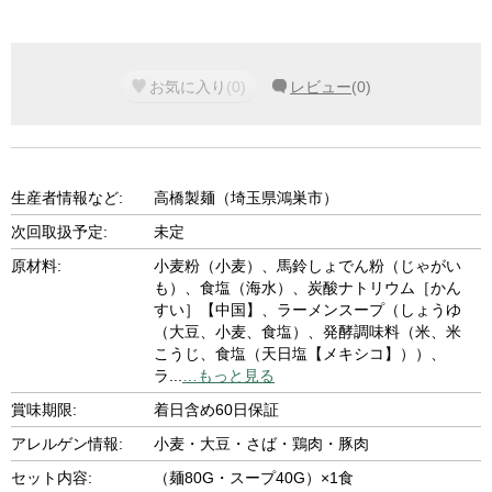
お気に入り
(
0
)
レビュー
(
0
)
生産者情報など:
高橋製麺（埼玉県鴻巣市）
次回取扱予定:
未定
原材料:
小麦粉（小麦）、馬鈴しょでん粉（じゃがい
も）、食塩（海水）、炭酸ナトリウム［かん
すい］【中国】、ラーメンスープ（しょうゆ
（大豆、小麦、食塩）、発酵調味料（米、米
こうじ、食塩（天日塩【メキシコ】））、
ラ
...
…もっと見る
賞味期限:
着日含め60日保証
アレルゲン情報:
小麦・大豆・さば・鶏肉・豚肉
セット内容:
（麺80G・スープ40G）×1食