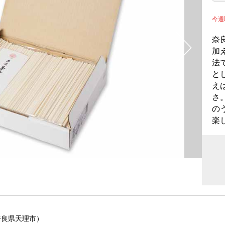
今
奈
加
法
と
え
さ
の
楽
奈良県天理市）