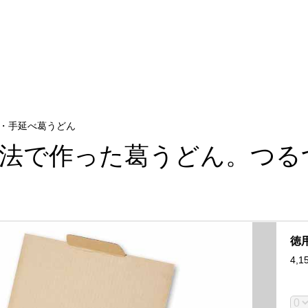
・手延べ葛うどん
製法で作った葛うどん。つる
ん
徳
4,1