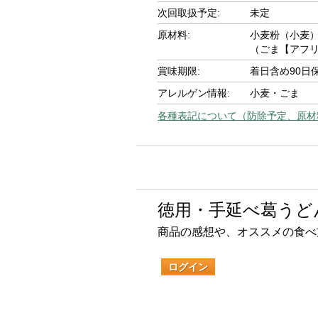
次回取扱予定:
未定
原材料:
小麦粉（小麦
（ごま【アフ
賞味期限:
着日含め90日
アレルゲン情報:
小麦・ごま
各種表記について（防除予定、原材
徳用・手延べ葛うど
商品の感想や、オススメの食べ
ログイン