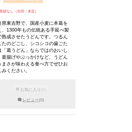
週取扱なし（次回：未定）
良県東吉野で、国産小麦に本葛を
え、1300年もの伝統ある手延べ製
で熟成させたうどんです。つるん
したのどごし、シコシコの歯ごた
は「葛うどん」ならではのおいし
。釜揚げやぶっかけなど、うどん
うまさが味わえる食べ方でぜひお
しみください。
お気に入り
(
0
)
レビュー
(
0
)