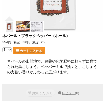
ネパール・ブラックペッパー（ホール）
554
円
598
円
20g
（税抜）
（税込）
カートに入れる
ネパールの山間地で、農薬や化学肥料に頼らずに育て
られた黒こしょう。ペッパーミルで挽くと、こしょう
の力強い香りがふわっと広がります。
お気に入り
(
1
)
レビュー
(
0
)