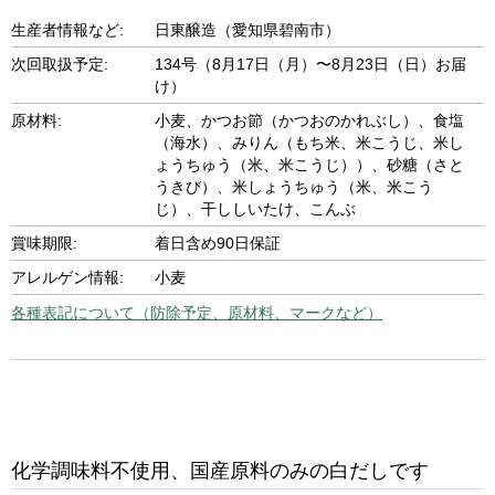
生産者情報など:
日東醸造（愛知県碧南市）
次回取扱予定:
134号（8月17日（月）〜8月23日（日）お届
け）
原材料:
小麦、かつお節（かつおのかれぶし）、食塩
（海水）、みりん（もち米、米こうじ、米し
ょうちゅう（米、米こうじ））、砂糖（さと
うきび）、米しょうちゅう（米、米こう
じ）、干ししいたけ、こんぶ
賞味期限:
着日含め90日保証
アレルゲン情報:
小麦
各種表記について（防除予定、原材料、マークなど）
化学調味料不使用、国産原料のみの白だしです