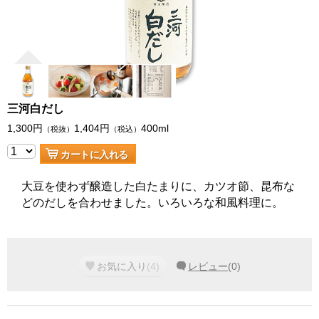
三河白だし
1,300
円
1,404
円
400ml
（税抜）
（税込）
カートに入れる
大豆を使わず醸造した白たまりに、カツオ節、昆布な
どのだしを合わせました。いろいろな和風料理に。
お気に入り
(
4
)
レビュー
(
0
)