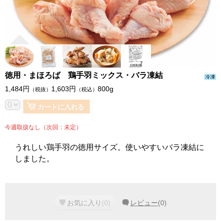
徳用・まほろば 鶏手羽ミックス・バラ凍結
冷凍
1,484
円
1,603
円
800g
（税抜）
（税込）
カートに入れる
今週取扱なし（次回：未定）
うれしい鶏手羽の徳用サイズ。使いやすいバラ凍結に
しました。
お気に入り
(
0
)
レビュー
(
0
)