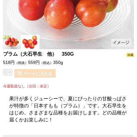
プラム（大石早生 他） 350G
冷蔵
518
円
559
円
350g
（税抜）
（税込）
カートに入れる
今週取扱なし（次回：未定）
果汁が多くジューシーで、夏にぴったりの甘酸っぱさ
が特徴の「日本すもも（プラム）」です。大石早生を
はじめ、さまざまな品種をお届けします。どの品種が
届くかお楽しみに！