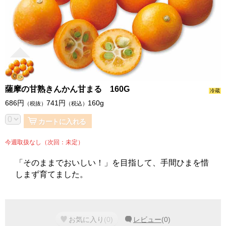
薩摩の甘熟きんかん甘まる 160G
冷蔵
686
円
741
円
160g
（税抜）
（税込）
カートに入れる
今週取扱なし（次回：未定）
「そのままでおいしい！」を目指して、手間ひまを惜
しまず育てました。
お気に入り
(
0
)
レビュー
(
0
)