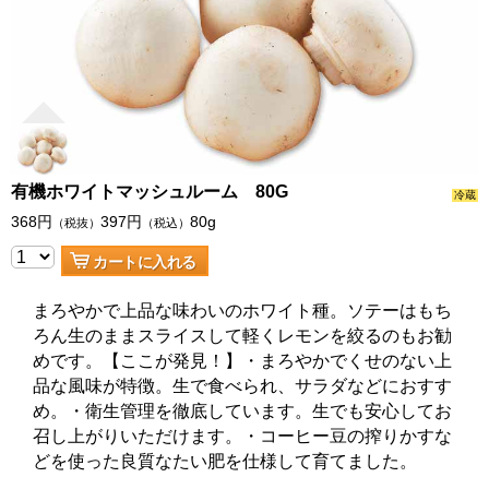
有機ホワイトマッシュルーム 80G
冷蔵
368
円
397
円
80g
（税抜）
（税込）
カートに入れる
まろやかで上品な味わいのホワイト種。ソテーはもち
ろん生のままスライスして軽くレモンを絞るのもお勧
めです。【ここが発見！】・まろやかでくせのない上
品な風味が特徴。生で食べられ、サラダなどにおすす
め。・衛生管理を徹底しています。生でも安心してお
召し上がりいただけます。・コーヒー豆の搾りかすな
どを使った良質なたい肥を仕様して育てました。