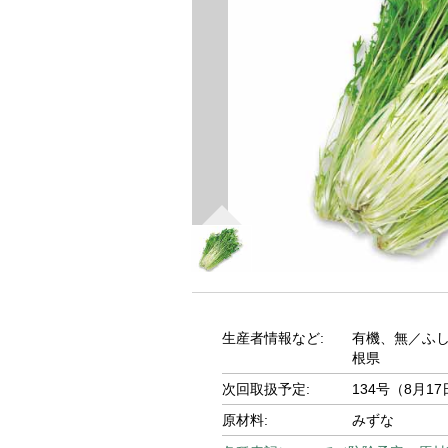
生産者情報など:
有機、無／ふ
根県
次回取扱予定:
134号（8月1
原材料:
みずな