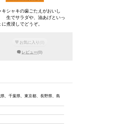
ャキシャキの歯ごたえがおいし
！ 生でサラダや、油あげといっ
ょに煮浸しでどうぞ。
お気に入り
(
0
)
レビュー
(
0
)
城県、千葉県、東京都、長野県、島