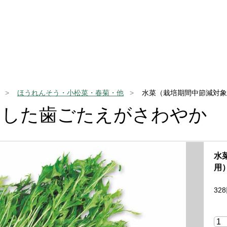
ほうれんそう・小松菜・春菊・他
水菜（栽培期間中節減対象
とした歯ごたえがさわやか
水
用）
328