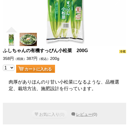
ふしちゃんの有機すっぴん小松菜 200G
冷蔵
358
円
387
円
200g
（税抜）
（税込）
カートに入れる
肉厚がありほんのり甘い小松菜になるような、品種選
定、栽培方法、施肥設計を行っています。
お気に入り
(
0
)
レビュー
(
0
)