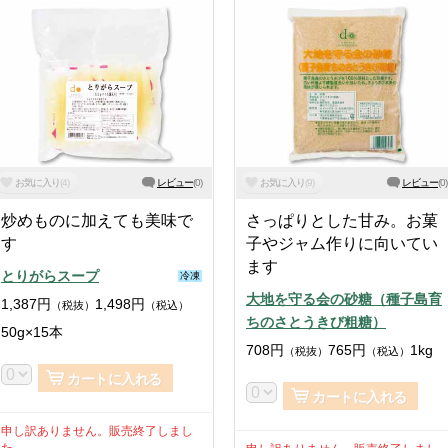
お気に入り
(
4
)
レビュー
(
0
)
お気に入り
(
9
)
レビュー
(
0
)
炒めものに加えても美味で
さっぱりとした甘み。お菓
す
子やジャム作りに向いてい
ます
とりがらスープ
冷凍
大地を守る会の砂糖（種子島育
1,387
円
1,498
円
（税抜）
（税込）
ちのさとうきび粗糖）
50g×15本
708
円
765
円
1kg
（税抜）
（税込）
カートに入れる
カートに入れる
申し訳ありません。販売終了しまし
た。