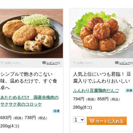
お気に入り
(
1
)
レビュー
(
0
)
お気に入り
(
7
)
レビュー
(
0
)
シンプルで飽きのこない
人気上位にいつも君臨！ 豆
味。温めるだけで、すぐ食
腐入りでふんわりおいしい
卓へ
ふんわり豆腐鶏肉だんご
冷凍
あたためるだけ 国産合挽肉の
794
円
858
円
（税抜）
（税込）
サクサク衣のコロッケ
280g(8コ)
冷凍
683
円
738
円
（税抜）
（税込）
カートに入れる
200g(4コ)