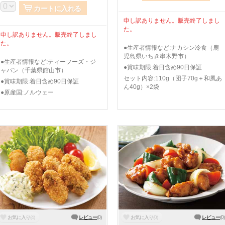
カートに入れる
申し訳ありません。販売終了しまし
た。
申し訳ありません。販売終了しまし
た。
●生産者情報など:ナカシン冷食（鹿
児島県いちき串木野市）
●生産者情報など:ティーフーズ・ジ
●賞味期限:着日含め90日保証
ャパン（千葉県館山市）
セット内容:110g（団子70g＋和風あ
●賞味期限:着日含め90日保証
ん40g）×2袋
●原産国:ノルウェー
お気に入り
(
4
)
レビュー
(
0
)
お気に入り
(
0
)
レビュー
(
0
)