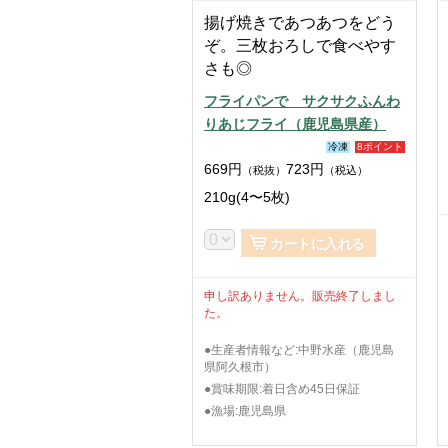
揚げ焼きであつあつをどう
ぞ。三枚おろしで食べやす
さも◎
フライパンで サクサクふんわ
りあじフライ（鹿児島県産）
冷凍
8ポイント
669
円
723
円
（税抜）
（税込）
210g(4〜5枚)
カートに入れる
申し訳ありません。販売終了しまし
た。
●生産者情報など:中野水産（鹿児島
県阿久根市）
●賞味期限:着日含め45日保証
●漁場:鹿児島県