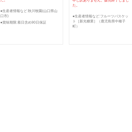
申し訳ありません。販売終了しまし
た。
●生産者情報など:秋川牧園(山口県山
口市)
●生産者情報など:フルーツバスケッ
ト［新光糖業］（鹿児島県中種子
●賞味期限:着日含め90日保証
町）