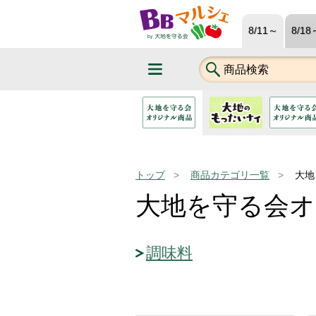
8/11～
8/18
トップ
商品カテゴリ一覧
大地
大地を守る会オ
調味料