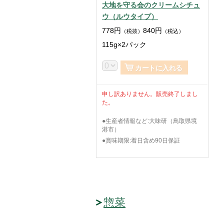
大地を守る会のクリームシチュ
ウ（ルウタイプ）
778
円
840
円
（税抜）
（税込）
115g×2パック
カートに入れる
申し訳ありません。販売終了しまし
た。
●生産者情報など:大味研（鳥取県境
港市）
●賞味期限:着日含め90日保証
惣菜