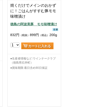
焼くだけでメインのおかず
に！ごはんがすすむ豚モモ
味噌漬け
徳島の阿波美豚 モモ味噌漬け
冷凍
832
円
899
円
200g
（税抜）
（税込）
カートに入れる
●生産者情報など:ウインナークラブ
（徳島県石井町）
●賞味期限:着日含め90日保証