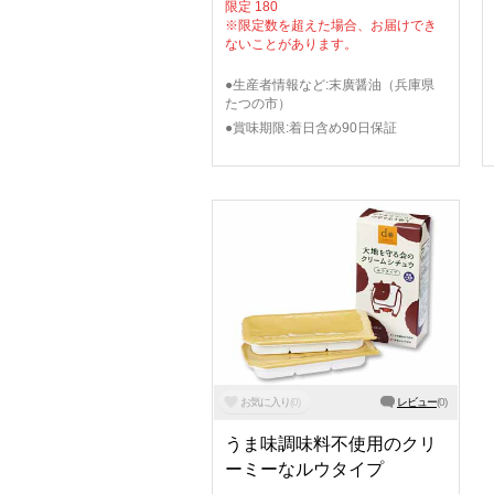
限定 180
※限定数を超えた場合、お届けでき
ないことがあります。
●生産者情報など:末廣醤油（兵庫県
たつの市）
●賞味期限:着日含め90日保証
お気に入り
(
0
)
レビュー
(
0
)
うま味調味料不使用のクリ
ーミーなルウタイプ