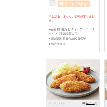
カートに入れる
申し訳ありません。販売終了しまし
た。
●生産者情報など:ティーフーズ・ジ
ャパン（千葉県館山市）
●賞味期限:着日含め90日保証
●漁場:北海道
お気に入り
(
0
)
レビュー
(
0
)