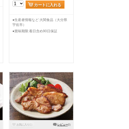
カートに入れる
●生産者情報など:大関食品（大分県
宇佐市）
●賞味期限:着日含め90日保証
お気に入り
(
1
)
レビュー
(
0
)