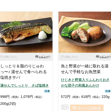
お気に入り
(
1
)
レビュー
(
0
)
お気に入り
(
1
)
レビュー
(
0
)
しっとり＆脂のりじゅわ
魚と野菜が一緒に取れる湯
っ〜♪ 湯せんで食べられる
せんで手軽なお魚惣菜
塩焼きサバ
ひじきと野菜入りふんわりおさ
湯せんでしっとり さば塩焼き
かな団子の和風あんかけ
冷凍
冷凍
998
円
1,078
円
572
円
618
円
220g
（税抜）
（税込）
（税抜）
（税込）
200g(2切)
カートに入れる