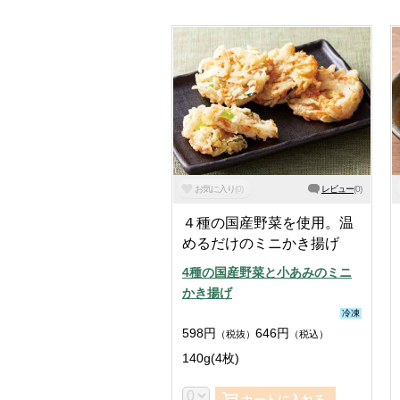
お気に入り
(
0
)
レビュー
(
0
)
４種の国産野菜を使用。温
めるだけのミニかき揚げ
4種の国産野菜と小あみのミニ
かき揚げ
冷凍
598
円
646
円
（税抜）
（税込）
140g(4枚)
カートに入れる