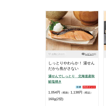
お気に入り
(
2
)
レビュー
(
0
)
しっとりやわらか！ 湯せん
だから焦がさない
湯せんでしっとり 北海道産秋
鮭塩焼き
冷凍
35ポイント
1,054
円
1,138
円
（税抜）
（税込）
160g(2切)