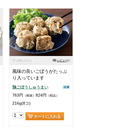
お気に入り
(
2
)
レビュー
(
0
)
風味の良いごぼうがたっぷ
り入っています
鶏ごぼうしゅうまい
冷凍
763
円
824
円
（税抜）
（税込）
216g(8コ)
カートに入れる