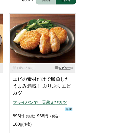
お気に入り
(
0
)
レビュー
(
0
)
エビの素材だけで勝負した
うまみ満載！ ぷりぷりエビ
カツ
フライパンで 天然えびカツ
冷凍
896
円
968
円
（税抜）
（税込）
180g(4枚)