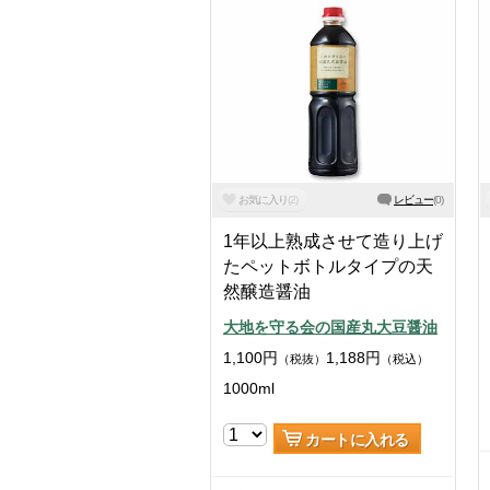
お気に入り
(
2
)
レビュー
(
0
)
1年以上熟成させて造り上げ
たペットボトルタイプの天
然醸造醤油
大地を守る会の国産丸大豆醤油
1,100
円
1,188
円
（税抜）
（税込）
1000ml
カートに入れる