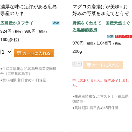
濃厚な味に定評がある広島
マグロの唐揚げが美味♪ お
県産のカキ
好みの野菜を加えてどうぞ
広島産かきフライ
野菜をくわえて 国産天然まぐ
冷凍
ろ黒酢酢豚風
924
円
998
円
（税抜）
（税込）
冷凍
11ポイント
160g(8粒)
970
円
1,048
円
（税抜）
（税込）
200g
カートに入れる
カートに入れる
●生産者情報など:広島県漁業協同組
合（広島県広島市）
●賞味期限:着日含め90日保証
申し訳ありません。販売終了しまし
た。
●生産者情報など:マストミ（徳島県
徳島市）
●賞味期限:着日含め45日保証