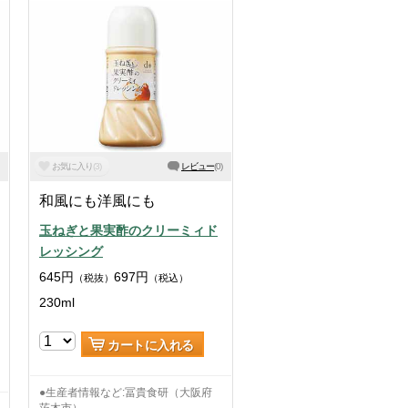
お気に入り
(
3
)
レビュー
(
0
)
和風にも洋風にも
玉ねぎと果実酢のクリーミィド
レッシング
645
円
697
円
（税抜）
（税込）
230ml
カートに入れる
●生産者情報など:冨貴食研（大阪府
茨木市）